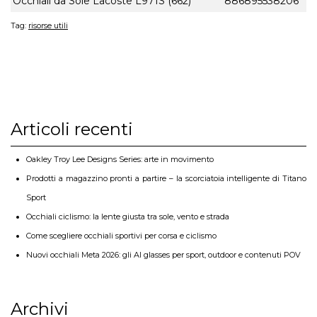
Occhiali da Sole Lacoste L971S (662)
886895538206
Tag:
risorse utili
Articoli recenti
Oakley Troy Lee Designs Series: arte in movimento
Prodotti a magazzino pronti a partire – la scorciatoia intelligente di Titano
Sport
Occhiali ciclismo: la lente giusta tra sole, vento e strada
Come scegliere occhiali sportivi per corsa e ciclismo
Nuovi occhiali Meta 2026: gli AI glasses per sport, outdoor e contenuti POV
Archivi