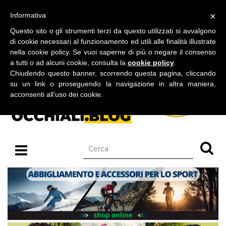
BLOG SU OCCHIALI DA SOLE E OCCHIALI DA VISTA
×
Informativa
giovedì 06 agosto 2026
Questo sito o gli strumenti terzi da questo utilizzati si avvalgono
di cookie necessari al funzionamento ed utili alle finalità illustrate
nella cookie policy. Se vuoi saperne di più o negare il consenso
a tutti o ad alcuni cookie, consulta la
cookie policy
.
Chiudendo questo banner, scorrendo questa pagina, cliccando
su un link o proseguendo la navigazione in altra maniera,
acconsenti all’uso dei cookie.