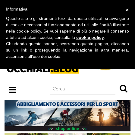
BLOG SU OCCHIALI DA SOLE E OCCHIALI DA VISTA
×
Informativa
giovedì 06 agosto 2026
Questo sito o gli strumenti terzi da questo utilizzati si avvalgono
di cookie necessari al funzionamento ed utili alle finalità illustrate
nella cookie policy. Se vuoi saperne di più o negare il consenso
a tutti o ad alcuni cookie, consulta la
cookie policy
.
Chiudendo questo banner, scorrendo questa pagina, cliccando
su un link o proseguendo la navigazione in altra maniera,
acconsenti all’uso dei cookie.