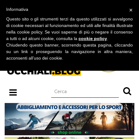
BLOG SU OCCHIALI DA SOLE E OCCHIALI DA VISTA
×
Informativa
venerdì 07 agosto 2026
Questo sito o gli strumenti terzi da questo utilizzati si avvalgono
di cookie necessari al funzionamento ed utili alle finalità illustrate
nella cookie policy. Se vuoi saperne di più o negare il consenso
a tutti o ad alcuni cookie, consulta la
cookie policy
.
Chiudendo questo banner, scorrendo questa pagina, cliccando
su un link o proseguendo la navigazione in altra maniera,
acconsenti all’uso dei cookie.