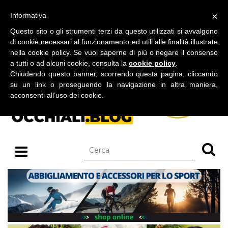
BLOG SU OCCHIALI DA SOLE E OCCHIALI DA VISTA
×
Informativa
giovedì 06 agosto 2026
Questo sito o gli strumenti terzi da questo utilizzati si avvalgono
di cookie necessari al funzionamento ed utili alle finalità illustrate
nella cookie policy. Se vuoi saperne di più o negare il consenso
a tutti o ad alcuni cookie, consulta la
cookie policy
.
Chiudendo questo banner, scorrendo questa pagina, cliccando
su un link o proseguendo la navigazione in altra maniera,
acconsenti all’uso dei cookie.