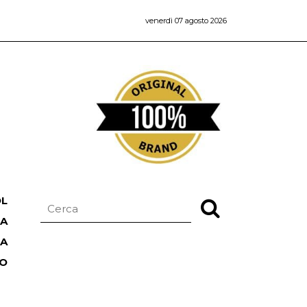
venerdì 07 agosto 2026
OL
NA
TA
RO