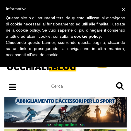
BLOG SU OCCHIALI DA SOLE E OCCHIALI DA VISTA
×
Informativa
sabato 08 agosto 2026
Questo sito o gli strumenti terzi da questo utilizzati si avvalgono
di cookie necessari al funzionamento ed utili alle finalità illustrate
nella cookie policy. Se vuoi saperne di più o negare il consenso
a tutti o ad alcuni cookie, consulta la
cookie policy
.
Chiudendo questo banner, scorrendo questa pagina, cliccando
su un link o proseguendo la navigazione in altra maniera,
acconsenti all’uso dei cookie.