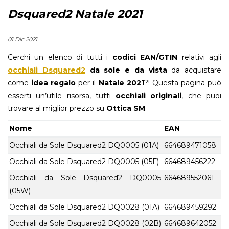
Dsquared2 Natale 2021
01 Dic 2021
Cerchi un elenco di tutti i
codici EAN/GTIN
relativi agli
occhiali Dsquared2
da sole e da vista
da acquistare
come
idea regalo
per il
Natale 2021
?! Questa pagina può
esserti un’utile risorsa, tutti
occhiali originali
, che puoi
trovare al miglior prezzo su
Ottica SM
.
Nome
EAN
Occhiali da Sole Dsquared2 DQ0005 (01A)
664689471058
Occhiali da Sole Dsquared2 DQ0005 (05F)
664689456222
Occhiali da Sole Dsquared2 DQ0005
664689552061
(05W)
Occhiali da Sole Dsquared2 DQ0028 (01A)
664689459292
Occhiali da Sole Dsquared2 DQ0028 (02B)
664689642052