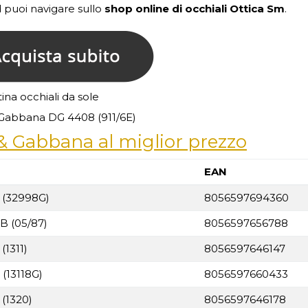
 puoi navigare sullo
shop online di occhiali
Ottica Sm
.
ina occhiali da sole
Gabbana DG 4408 (911/6E)
 & Gabbana al miglior prezzo
EAN
 (32998G)
8056597694360
B (05/87)
8056597656788
(1311)
8056597646147
(13118G)
8056597660433
 (1320)
8056597646178