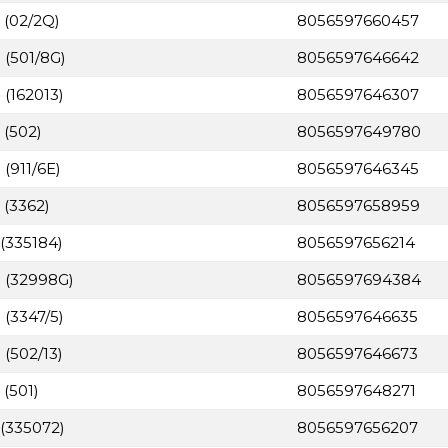
 (02/2Q)
8056597660457
 (501/8G)
8056597646642
(162013)
8056597646307
 (502)
8056597649780
(911/6E)
8056597646345
 (3362)
8056597658959
(335184)
8056597656214
8 (32998G)
8056597694384
(3347/5)
8056597646635
(502/13)
8056597646673
(501)
8056597648271
 (335072)
8056597656207