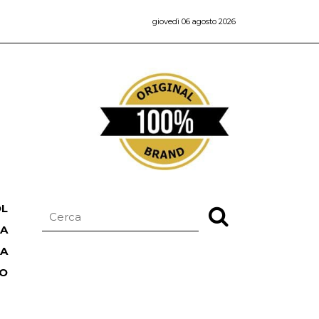
giovedì 06 agosto 2026
OL
NA
TA
RO