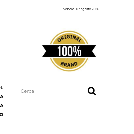
venerdì 07 agosto 2026
OL
NA
TA
RO