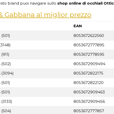
esto brand puoi navigare sullo
shop online di occhiali
Otti
 & Gabbana al miglior prezzo
EAN
 (501)
8053672622560
(3148)
8053672777895
(911)
8053672778595
 (502)
8053672909494
 (3094)
8053672822175
 (501)
8053672822120
 (501)
8053672909463
 (3133)
8053672909456
 (504)
8053672777857