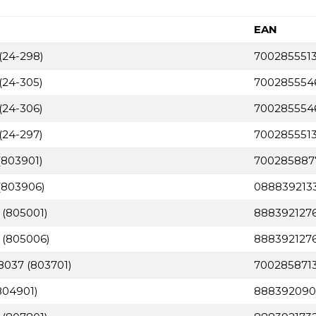
EAN
(24-298)
7002855513
(24-305)
700285554
(24-306)
700285554
(24-297)
700285551
(803901)
700285887
(803906)
088839213
 (805001)
888392127
 (805006)
888392127
 8037 (803701)
700285871
804901)
888392090