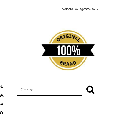
venerdì 07 agosto 2026
OL
NA
TA
RO