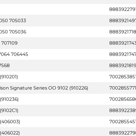
888392279
7050 705033
888392149
7050 705036
888392171
 707109
888392174
 7064 706445
888392174
7568
8883921819
(910201)
700285385
lson Signature Series OO 9102 (910226)
700285577
(910236)
700285658
(9102C1)
888392238
 (406003)
700285545
 (406022)
888392279