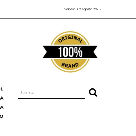
venerdì 07 agosto 2026
OL
NA
TA
RO