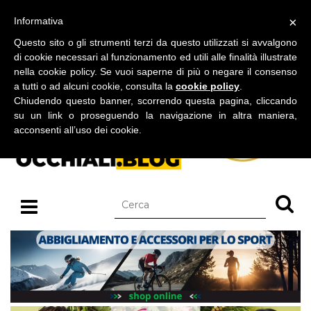
BLOG SU OCCHIALI DA SOLE E OCCHIALI DA VISTA
×
Informativa
venerdì 07 agosto 2026
Questo sito o gli strumenti terzi da questo utilizzati si avvalgono
di cookie necessari al funzionamento ed utili alle finalità illustrate
nella cookie policy. Se vuoi saperne di più o negare il consenso
a tutti o ad alcuni cookie, consulta la
cookie policy
.
Chiudendo questo banner, scorrendo questa pagina, cliccando
su un link o proseguendo la navigazione in altra maniera,
acconsenti all’uso dei cookie.