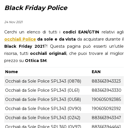
Black Friday Police
24 Nov 2021
Cerchi un elenco di tutti i
codici EAN/GTIN
relativi agli
occhiali Police
da sole e da vista
da acquistare durante il
Black Friday 2021
?! Questa pagina può esserti un’utile
risorsa, tutti
occhiali originali
, che puoi trovare al miglior
prezzo su
Ottica SM
.
Nome
EAN
Occhiali da Sole Police SPL343 (0878)
883663943323
Occhiali da Sole Police SPL343 (0L61)
883663943330
Occhiali da Sole Police SPL343 (0U58)
190605092385
Occhiali da Sole Police SPL343 (0V90)
190605092392
Occhiali da Sole Police SPL343 (0Z42)
883663943347
Occhiali da Sole Police SPL360 (0V97)
883663944641