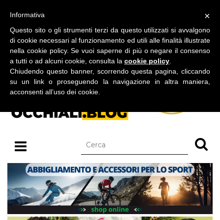
BLOG SU OCCHIALI DA SOLE E OCCHIALI DA VISTA
×
Informativa
domenica 09 agosto 2026
Questo sito o gli strumenti terzi da questo utilizzati si avvalgono
di cookie necessari al funzionamento ed utili alle finalità illustrate
nella cookie policy. Se vuoi saperne di più o negare il consenso
a tutti o ad alcuni cookie, consulta la
cookie policy
.
Chiudendo questo banner, scorrendo questa pagina, cliccando
su un link o proseguendo la navigazione in altra maniera,
acconsenti all’uso dei cookie.