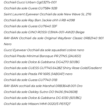
Occhiali Gucci Urban Gg0327s-001
Occhiali da sole Guess GU7584 92B
Saint Laurent Eyewear Occhiali da sole New Wave SL 276
Occhiali da sole Ray Ban Jackie ohh ii RB 4098
Occhiali da sole Guess GU7640 32F
Occhiali da sole GINO ROSSI O3WA-001-AW20 Beige
RAY-BAN Occhiali da sole Original Wayfarer Classic 0RB2140 901
Nero
Gucci Eyewear Occhiali da sole squadrati colore nero
Occhiali Prada Minimal Baroque PR 27NS (2AU6S1)
Occhiali da sole Dolce & Gabbana DG4270 501/8G
Occhiali da sole GUESS GU7745 6428Z Shiny Rose Gold/Gradient
Occhiali da sole Prada PR 16RS (1AB0A7) nero
Occhiali da sole Guess GU7740 01B
RAY-BAN occhiali da sole Marshal 0RB3648 001 Oro
Occhiali da sole Oakley Sutro OO 9406 (940608)
Occhiali da sole Dolce & Gabbana DG 6130 (501/8G)
Occhiali da sole Missoni MMI 0020/S PEF/QT