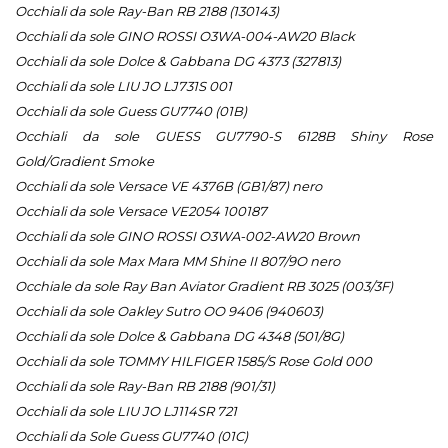
Occhiali da sole Ray-Ban RB 2188 (130143)
Occhiali da sole GINO ROSSI O3WA-004-AW20 Black
Occhiali da sole Dolce & Gabbana DG 4373 (327813)
Occhiali da sole LIU JO LJ731S 001
Occhiali da sole Guess GU7740 (01B)
Occhiali da sole GUESS GU7790-S 6128B Shiny Rose
Gold/Gradient Smoke
Occhiali da sole Versace VE 4376B (GB1/87) nero
Occhiali da sole Versace VE2054 100187
Occhiali da sole GINO ROSSI O3WA-002-AW20 Brown
Occhiali da sole Max Mara MM Shine II 807/9O nero
Occhiale da sole Ray Ban Aviator Gradient RB 3025 (003/3F)
Occhiali da sole Oakley Sutro OO 9406 (940603)
Occhiali da sole Dolce & Gabbana DG 4348 (501/8G)
Occhiali da sole TOMMY HILFIGER 1585/S Rose Gold 000
Occhiali da sole Ray-Ban RB 2188 (901/31)
Occhiali da sole LIU JO LJ114SR 721
Occhiali da Sole Guess GU7740 (01C)