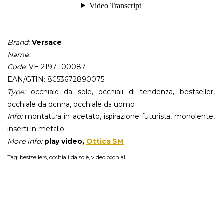
Brand:
Versace
Name:
–
Code:
VE 2197 100087
EAN/GTIN: 8053672890075
Type:
occhiale da sole, occhiali di tendenza, bestseller,
occhiale da donna, occhiale da uomo
Info:
montatura in acetato, ispirazione futurista, monolente,
inserti in metallo
More info:
play video,
Ottica SM
Tag:
bestsellers
,
occhiali da sole
,
video occhiali