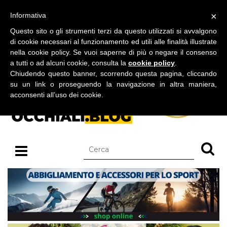
BLOG SU OCCHIALI DA SOLE E OCCHIALI DA VISTA
×
Informativa
giovedì 06 agosto 2026
Questo sito o gli strumenti terzi da questo utilizzati si avvalgono
di cookie necessari al funzionamento ed utili alle finalità illustrate
nella cookie policy. Se vuoi saperne di più o negare il consenso
a tutti o ad alcuni cookie, consulta la
cookie policy
.
Chiudendo questo banner, scorrendo questa pagina, cliccando
su un link o proseguendo la navigazione in altra maniera,
acconsenti all’uso dei cookie.