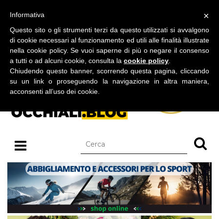
BLOG SU OCCHIALI DA SOLE E OCCHIALI DA VISTA
×
Informativa
venerdì 07 agosto 2026
Questo sito o gli strumenti terzi da questo utilizzati si avvalgono
di cookie necessari al funzionamento ed utili alle finalità illustrate
nella cookie policy. Se vuoi saperne di più o negare il consenso
a tutti o ad alcuni cookie, consulta la
cookie policy
.
Chiudendo questo banner, scorrendo questa pagina, cliccando
su un link o proseguendo la navigazione in altra maniera,
acconsenti all’uso dei cookie.