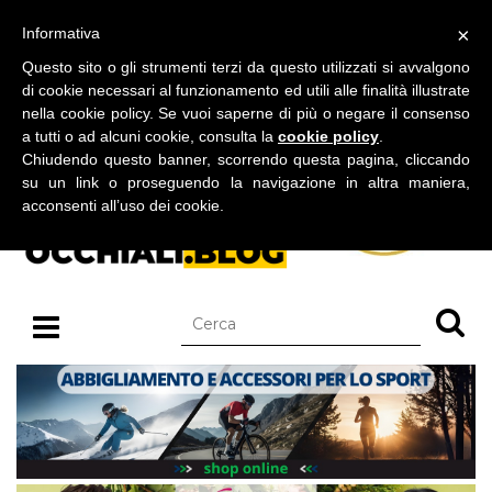
BLOG SU OCCHIALI DA SOLE E OCCHIALI DA VISTA
×
Informativa
giovedì 06 agosto 2026
Questo sito o gli strumenti terzi da questo utilizzati si avvalgono
di cookie necessari al funzionamento ed utili alle finalità illustrate
nella cookie policy. Se vuoi saperne di più o negare il consenso
a tutti o ad alcuni cookie, consulta la
cookie policy
.
Chiudendo questo banner, scorrendo questa pagina, cliccando
su un link o proseguendo la navigazione in altra maniera,
acconsenti all’uso dei cookie.