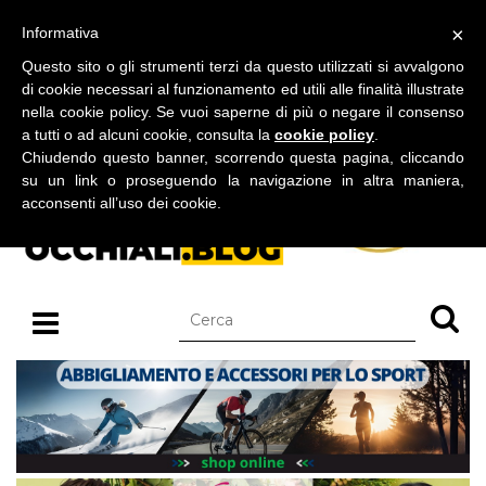
BLOG SU OCCHIALI DA SOLE E OCCHIALI DA VISTA
×
Informativa
domenica 09 agosto 2026
Questo sito o gli strumenti terzi da questo utilizzati si avvalgono
di cookie necessari al funzionamento ed utili alle finalità illustrate
nella cookie policy. Se vuoi saperne di più o negare il consenso
a tutti o ad alcuni cookie, consulta la
cookie policy
.
Chiudendo questo banner, scorrendo questa pagina, cliccando
su un link o proseguendo la navigazione in altra maniera,
acconsenti all’uso dei cookie.