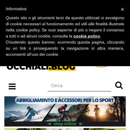
BLOG SU OCCHIALI DA SOLE E OCCHIALI DA VISTA
×
Informativa
venerdì 07 agosto 2026
Questo sito o gli strumenti terzi da questo utilizzati si avvalgono
di cookie necessari al funzionamento ed utili alle finalità illustrate
nella cookie policy. Se vuoi saperne di più o negare il consenso
a tutti o ad alcuni cookie, consulta la
cookie policy
.
Chiudendo questo banner, scorrendo questa pagina, cliccando
su un link o proseguendo la navigazione in altra maniera,
acconsenti all’uso dei cookie.