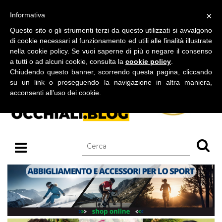
BLOG SU OCCHIALI DA SOLE E OCCHIALI DA VISTA
×
Informativa
domenica 09 agosto 2026
Questo sito o gli strumenti terzi da questo utilizzati si avvalgono
di cookie necessari al funzionamento ed utili alle finalità illustrate
nella cookie policy. Se vuoi saperne di più o negare il consenso
a tutti o ad alcuni cookie, consulta la
cookie policy
.
Chiudendo questo banner, scorrendo questa pagina, cliccando
su un link o proseguendo la navigazione in altra maniera,
acconsenti all’uso dei cookie.