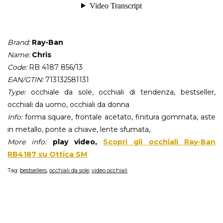
Brand:
Ray-Ban
Name:
Chris
Code:
RB 4187 856/13
EAN/GTIN:
713132581131
Type:
occhiale da sole, occhiali di tendenza, bestseller,
occhiali da uomo, occhiali da donna
Info:
forma square, frontale acetato, finitura gommata, aste
in metallo, ponte a chiave, lente sfumata,
More info:
play video,
Scopri gli occhiali Ray-Ban
RB4187 su Ottica SM
Tag:
bestsellers
,
occhiali da sole
,
video occhiali