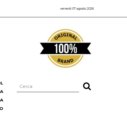
venerdì 07 agosto 2026
OL
NA
TA
RO