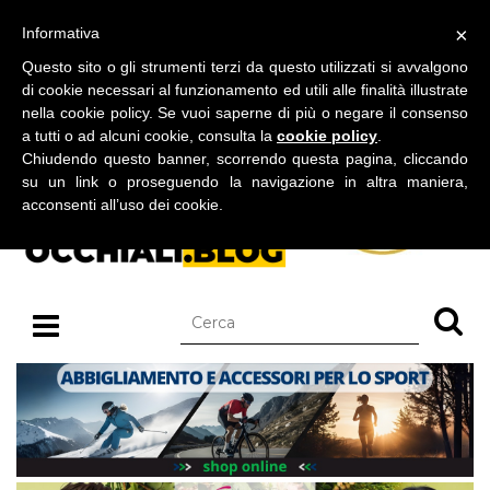
BLOG SU OCCHIALI DA SOLE E OCCHIALI DA VISTA
×
Informativa
domenica 09 agosto 2026
Questo sito o gli strumenti terzi da questo utilizzati si avvalgono
di cookie necessari al funzionamento ed utili alle finalità illustrate
nella cookie policy. Se vuoi saperne di più o negare il consenso
a tutti o ad alcuni cookie, consulta la
cookie policy
.
Chiudendo questo banner, scorrendo questa pagina, cliccando
su un link o proseguendo la navigazione in altra maniera,
acconsenti all’uso dei cookie.