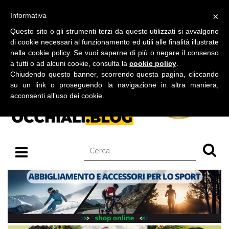
BLOG SU OCCHIALI DA SOLE E OCCHIALI DA VISTA
×
Informativa
venerdì 07 agosto 2026
Questo sito o gli strumenti terzi da questo utilizzati si avvalgono
di cookie necessari al funzionamento ed utili alle finalità illustrate
nella cookie policy. Se vuoi saperne di più o negare il consenso
a tutti o ad alcuni cookie, consulta la
cookie policy
.
Chiudendo questo banner, scorrendo questa pagina, cliccando
su un link o proseguendo la navigazione in altra maniera,
acconsenti all’uso dei cookie.