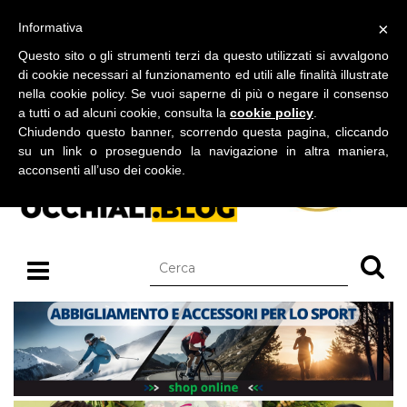
BLOG SU OCCHIALI DA SOLE E OCCHIALI DA VISTA
×
Informativa
giovedì 06 agosto 2026
Questo sito o gli strumenti terzi da questo utilizzati si avvalgono
di cookie necessari al funzionamento ed utili alle finalità illustrate
nella cookie policy. Se vuoi saperne di più o negare il consenso
a tutti o ad alcuni cookie, consulta la
cookie policy
.
Chiudendo questo banner, scorrendo questa pagina, cliccando
su un link o proseguendo la navigazione in altra maniera,
acconsenti all’uso dei cookie.