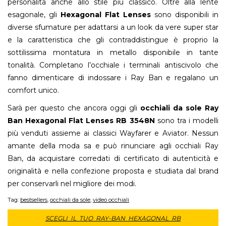
personalità anche allo stile più classico. Oltre alla lente
esagonale, gli
Hexagonal Flat Lenses
sono disponibili in
diverse sfumature per adattarsi a un look da vere super star
e la caratteristica che gli contraddistingue è proprio la
sottilissima montatura in metallo disponibile in tante
tonalità. Completano l’occhiale i terminali antiscivolo che
fanno dimenticare di indossare i Ray Ban e regalano un
comfort unico.
Sarà per questo che ancora oggi gli
occhiali da sole Ray
Ban Hexagonal Flat Lenses RB 3548N
sono tra i modelli
più venduti assieme ai classici Wayfarer e Aviator. Nessun
amante della moda sa e può rinunciare agli occhiali Ray
Ban, da acquistare corredati di certificato di autenticità e
originalità e nella confezione proposta e studiata dal brand
per conservarli nel migliore dei modi.
Tag:
bestsellers
,
occhiali da sole
,
video occhiali
SCEGLI IL TUO RAY-BAN HEXAGONAL RB