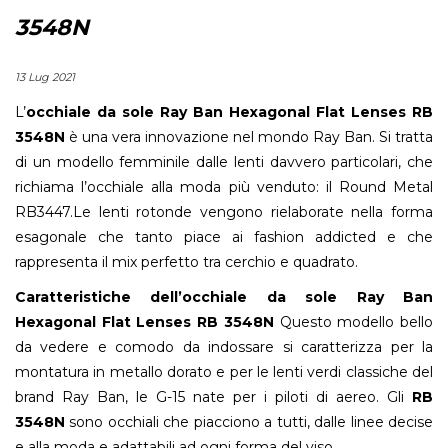
3548N
13 Lug 2021
L’
occhiale da sole Ray Ban Hexagonal Flat Lenses RB
3548N
è una vera innovazione nel mondo Ray Ban. Si tratta
di un modello femminile dalle lenti davvero particolari, che
richiama l’occhiale alla moda più venduto: il Round Metal
RB3447.Le lenti rotonde vengono rielaborate nella forma
esagonale che tanto piace ai fashion addicted e che
rappresenta il mix perfetto tra cerchio e quadrato.
Caratteristiche dell’occhiale da sole Ray Ban
Hexagonal Flat Lenses RB 3548N
Questo modello bello
da vedere e comodo da indossare si caratterizza per la
montatura in metallo dorato e per le lenti verdi classiche del
brand Ray Ban, le G-15 nate per i piloti di aereo. Gli
RB
3548N
sono occhiali che piacciono a tutti, dalle linee decise
e alla moda e adattabili ad ogni forma del viso.