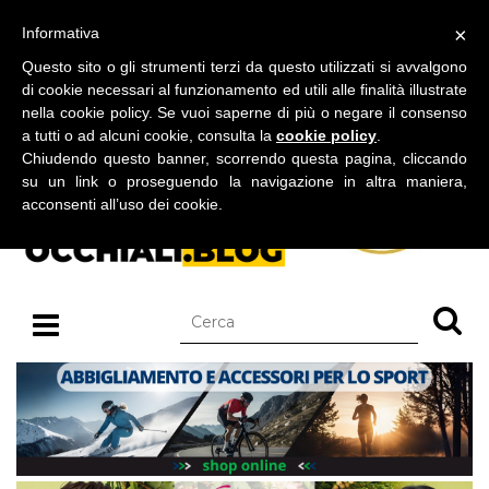
BLOG SU OCCHIALI DA SOLE E OCCHIALI DA VISTA
×
Informativa
sabato 08 agosto 2026
Questo sito o gli strumenti terzi da questo utilizzati si avvalgono
di cookie necessari al funzionamento ed utili alle finalità illustrate
nella cookie policy. Se vuoi saperne di più o negare il consenso
a tutti o ad alcuni cookie, consulta la
cookie policy
.
Chiudendo questo banner, scorrendo questa pagina, cliccando
su un link o proseguendo la navigazione in altra maniera,
acconsenti all’uso dei cookie.