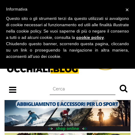
BLOG SU OCCHIALI DA SOLE E OCCHIALI DA VISTA
×
Informativa
venerdì 07 agosto 2026
Questo sito o gli strumenti terzi da questo utilizzati si avvalgono
di cookie necessari al funzionamento ed utili alle finalità illustrate
nella cookie policy. Se vuoi saperne di più o negare il consenso
a tutti o ad alcuni cookie, consulta la
cookie policy
.
Chiudendo questo banner, scorrendo questa pagina, cliccando
su un link o proseguendo la navigazione in altra maniera,
acconsenti all’uso dei cookie.