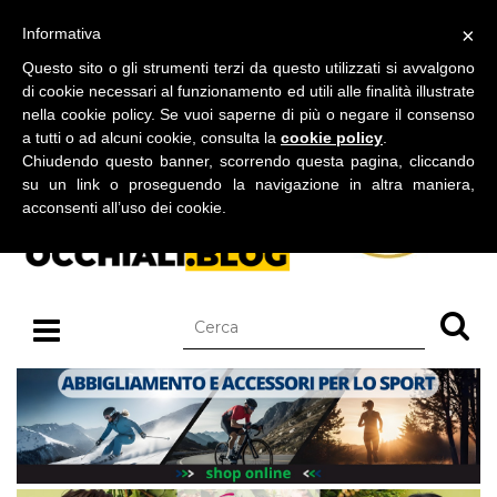
BLOG SU OCCHIALI DA SOLE E OCCHIALI DA VISTA
×
Informativa
venerdì 07 agosto 2026
Questo sito o gli strumenti terzi da questo utilizzati si avvalgono
di cookie necessari al funzionamento ed utili alle finalità illustrate
nella cookie policy. Se vuoi saperne di più o negare il consenso
a tutti o ad alcuni cookie, consulta la
cookie policy
.
Chiudendo questo banner, scorrendo questa pagina, cliccando
su un link o proseguendo la navigazione in altra maniera,
acconsenti all’uso dei cookie.