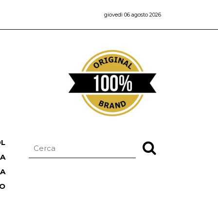
giovedì 06 agosto 2026
OL
NA
TA
RO