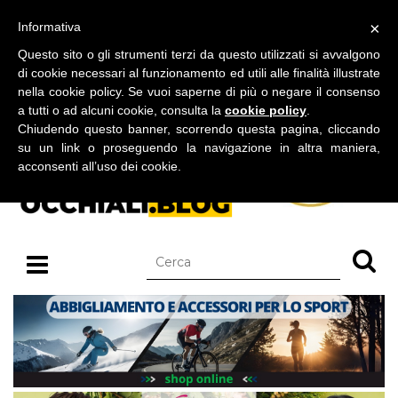
BLOG SU OCCHIALI DA SOLE E OCCHIALI DA VISTA
×
Informativa
giovedì 06 agosto 2026
Questo sito o gli strumenti terzi da questo utilizzati si avvalgono
di cookie necessari al funzionamento ed utili alle finalità illustrate
nella cookie policy. Se vuoi saperne di più o negare il consenso
a tutti o ad alcuni cookie, consulta la
cookie policy
.
Chiudendo questo banner, scorrendo questa pagina, cliccando
su un link o proseguendo la navigazione in altra maniera,
acconsenti all’uso dei cookie.