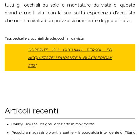
tutti gli occhiali da sole e montature da vista di questo
brand e molti altri con la sua solita esperienza d’acquisto
che non ha rivali ad un prezzo sicuramente degno di nota.
Tag:
bestsellers
,
occhiali da sole
,
occhiali da vista
SCOPRITE GLI OCCHIALI PERSOL ED
ACQUISTATELI DURANTE IL BLACK FRIDAY
2021
Articoli recenti
Oakley Troy Lee Designs Series: arte in movimento
Prodotti a magazzino pronti a partire – la scorciatoia intelligente di Titano