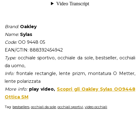
Brand:
Oakley
Name:
Sylas
Code:
OO 9448 05
EAN/GTIN: 888392454942
Type:
occhiale sportivo, occhiale da sole, bestseller, occhiali
da uomo,
Info:
frontale rectangle, lente prizm, montatura O Metter,
lente polarizzata
More info:
play video,
Scopri gli Oakley Sylas OO9448
Ottica SM
Tag:
bestsellers
,
occhiali da sole
,
occhiali sportivi
,
video occhiali