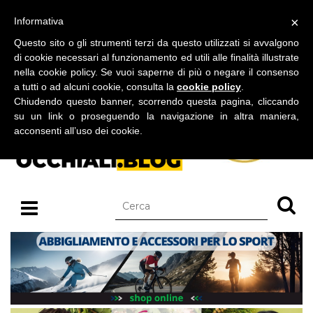
BLOG SU OCCHIALI DA SOLE E OCCHIALI DA VISTA
×
Informativa
giovedì 06 agosto 2026
Questo sito o gli strumenti terzi da questo utilizzati si avvalgono
di cookie necessari al funzionamento ed utili alle finalità illustrate
nella cookie policy. Se vuoi saperne di più o negare il consenso
a tutti o ad alcuni cookie, consulta la
cookie policy
.
Chiudendo questo banner, scorrendo questa pagina, cliccando
su un link o proseguendo la navigazione in altra maniera,
acconsenti all’uso dei cookie.