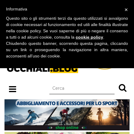
BLOG SU OCCHIALI DA SOLE E OCCHIALI DA VISTA
×
Informativa
domenica 09 agosto 2026
Questo sito o gli strumenti terzi da questo utilizzati si avvalgono
di cookie necessari al funzionamento ed utili alle finalità illustrate
nella cookie policy. Se vuoi saperne di più o negare il consenso
a tutti o ad alcuni cookie, consulta la
cookie policy
.
Chiudendo questo banner, scorrendo questa pagina, cliccando
su un link o proseguendo la navigazione in altra maniera,
acconsenti all’uso dei cookie.