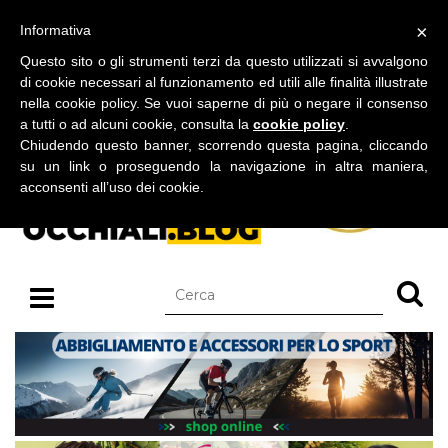
BLOG SU OCCHIALI DA SOLE E OCCHIALI DA VISTA
×
Informativa
venerdì 07 agosto 2026
Questo sito o gli strumenti terzi da questo utilizzati si avvalgono
di cookie necessari al funzionamento ed utili alle finalità illustrate
nella cookie policy. Se vuoi saperne di più o negare il consenso
a tutti o ad alcuni cookie, consulta la
cookie policy
.
Chiudendo questo banner, scorrendo questa pagina, cliccando
su un link o proseguendo la navigazione in altra maniera,
acconsenti all’uso dei cookie.