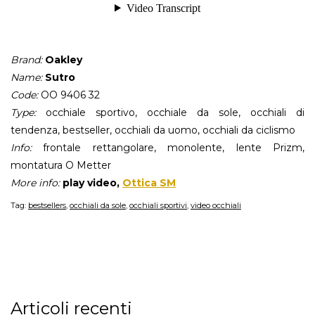
Brand:
Oakley
Name:
Sutro
Code:
OO 9406 32
Type:
occhiale sportivo, occhiale da sole, occhiali di
tendenza, bestseller, occhiali da uomo, occhiali da ciclismo
Info:
frontale rettangolare, monolente, lente Prizm,
montatura O Metter
More info:
play video,
Ottica SM
Tag:
bestsellers
,
occhiali da sole
,
occhiali sportivi
,
video occhiali
Articoli recenti