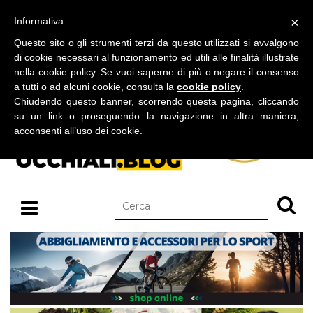
BLOG SU OCCHIALI DA SOLE E OCCHIALI DA VISTA
×
Informativa
sabato 08 agosto 2026
Questo sito o gli strumenti terzi da questo utilizzati si avvalgono
di cookie necessari al funzionamento ed utili alle finalità illustrate
nella cookie policy. Se vuoi saperne di più o negare il consenso
a tutti o ad alcuni cookie, consulta la
cookie policy
.
Chiudendo questo banner, scorrendo questa pagina, cliccando
su un link o proseguendo la navigazione in altra maniera,
acconsenti all’uso dei cookie.