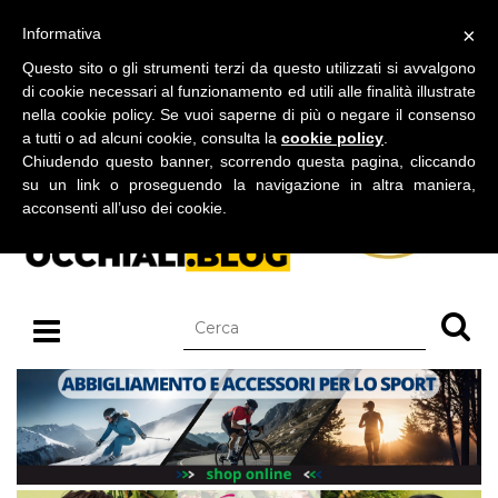
BLOG SU OCCHIALI DA SOLE E OCCHIALI DA VISTA
×
Informativa
domenica 09 agosto 2026
Questo sito o gli strumenti terzi da questo utilizzati si avvalgono
di cookie necessari al funzionamento ed utili alle finalità illustrate
nella cookie policy. Se vuoi saperne di più o negare il consenso
a tutti o ad alcuni cookie, consulta la
cookie policy
.
Chiudendo questo banner, scorrendo questa pagina, cliccando
su un link o proseguendo la navigazione in altra maniera,
acconsenti all’uso dei cookie.