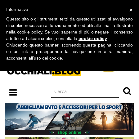
BLOG SU OCCHIALI DA SOLE E OCCHIALI DA VISTA
×
Informativa
sabato 08 agosto 2026
Questo sito o gli strumenti terzi da questo utilizzati si avvalgono
di cookie necessari al funzionamento ed utili alle finalità illustrate
nella cookie policy. Se vuoi saperne di più o negare il consenso
a tutti o ad alcuni cookie, consulta la
cookie policy
.
Chiudendo questo banner, scorrendo questa pagina, cliccando
su un link o proseguendo la navigazione in altra maniera,
acconsenti all’uso dei cookie.