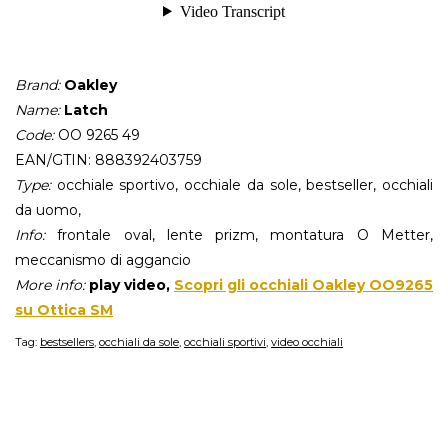
Brand:
Oakley
Name:
Latch
Code:
OO 9265 49
EAN/GTIN: 888392403759
Type:
occhiale sportivo, occhiale da sole, bestseller, occhiali
da uomo,
Info:
frontale oval, lente prizm, montatura O Metter,
meccanismo di aggancio
More info:
play video,
Scopri gli occhiali Oakley OO9265
su Ottica SM
Tag:
bestsellers
,
occhiali da sole
,
occhiali sportivi
,
video occhiali