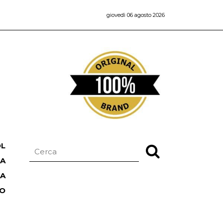
giovedì 06 agosto 2026
OL
NA
TA
RO