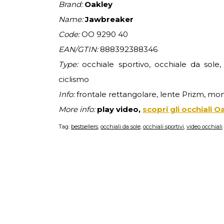
Brand:
Oakley
Name:
Jawbreaker
Code:
OO 9290 40
EAN/GTIN:
888392388346
Type:
occhiale sportivo, occhiale da sole, 
ciclismo
Info:
frontale rettangolare, lente Prizm, mo
More info:
play video,
scopri gli occhiali
Tag:
bestsellers
,
occhiali da sole
,
occhiali sportivi
,
video occhiali