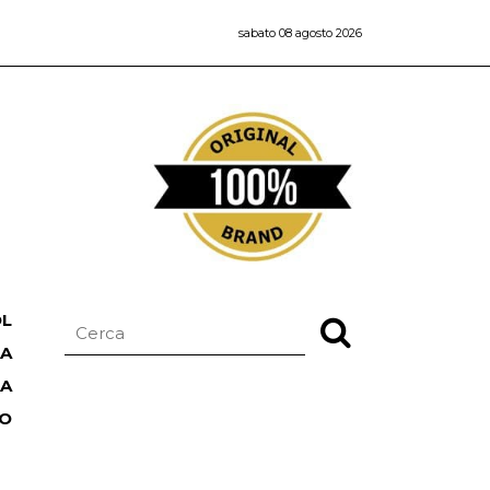
sabato 08 agosto 2026
OL
NA
TA
RO