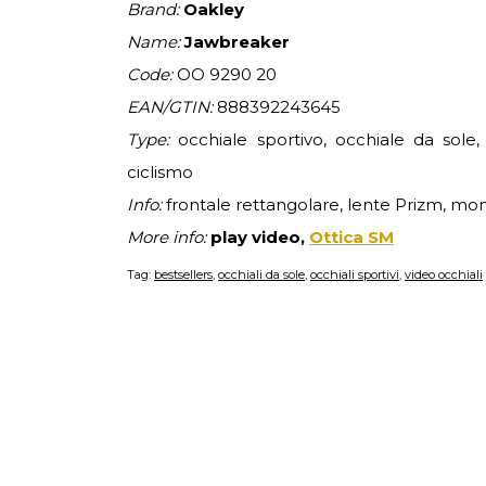
Brand:
Oakley
Name:
Jawbreaker
Code:
OO 9290 20
EAN/GTIN:
888392243645
Type:
occhiale sportivo, occhiale da sole, 
ciclismo
Info:
frontale rettangolare, lente Prizm, mo
More info:
play video,
Ottica SM
Tag:
bestsellers
,
occhiali da sole
,
occhiali sportivi
,
video occhiali