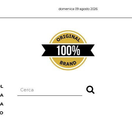
domenica 09 agosto 2026
OL
NA
TA
RO