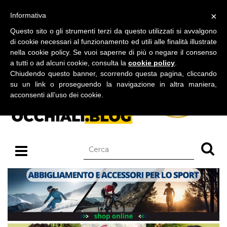
BLOG SU OCCHIALI DA SOLE E OCCHIALI DA VISTA
×
Informativa
venerdì 07 agosto 2026
Questo sito o gli strumenti terzi da questo utilizzati si avvalgono
di cookie necessari al funzionamento ed utili alle finalità illustrate
nella cookie policy. Se vuoi saperne di più o negare il consenso
a tutti o ad alcuni cookie, consulta la
cookie policy
.
Chiudendo questo banner, scorrendo questa pagina, cliccando
su un link o proseguendo la navigazione in altra maniera,
acconsenti all’uso dei cookie.