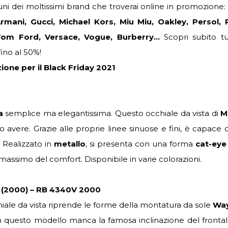
uni dei moltissimi brand che troverai online in promozione:
ani, Gucci, Michael Kors, Miu Miu, Oakley, Persol, 
 Tom Ford, Versace, Vogue, Burberry…
Scopri subito tu
ino al 50%!
zione per il Black Friday 2021
a
semplice ma elegantissima. Questo occhiale da vista di
M
avere. Grazie alle proprie linee sinuose e fini, è capace 
. Realizzato in
metallo
, si presenta con una forma
cat-eye
assimo del comfort. Disponibile in varie colorazioni.
 (2000) – RB 4340V 2000
iale da vista riprende le forme della montatura da sole
Way
in questo modello manca la famosa inclinazione del frontal