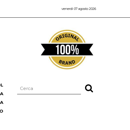
venerdì 07 agosto 2026
OL
NA
TA
RO