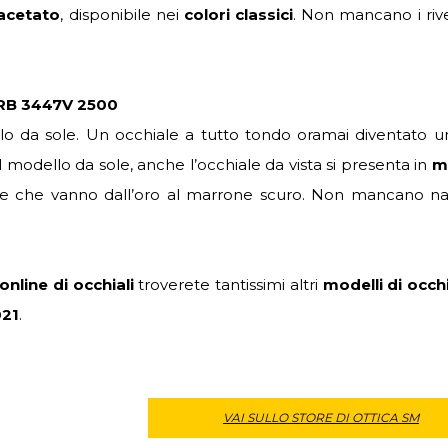
acetato
, disponibile nei
colori classici
. Non mancano i rive
 RB 3447V 2500
lo da sole. Un occhiale a tutto tondo oramai diventato u
il modello da sole, anche l’occhiale da vista si presenta in
m
olore che vanno dall’oro al marrone scuro. Non mancano nas
online di occhiali
troverete tantissimi altri
modelli di occhi
021
.
VAI SULLO STORE DI OTTICA SM