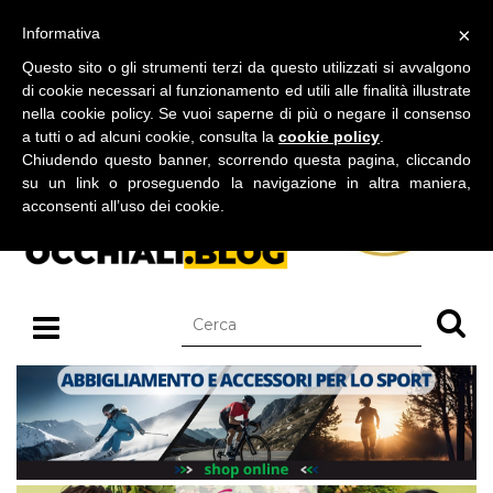
BLOG SU OCCHIALI DA SOLE E OCCHIALI DA VISTA
×
Informativa
giovedì 06 agosto 2026
Questo sito o gli strumenti terzi da questo utilizzati si avvalgono
di cookie necessari al funzionamento ed utili alle finalità illustrate
nella cookie policy. Se vuoi saperne di più o negare il consenso
a tutti o ad alcuni cookie, consulta la
cookie policy
.
Chiudendo questo banner, scorrendo questa pagina, cliccando
su un link o proseguendo la navigazione in altra maniera,
acconsenti all’uso dei cookie.