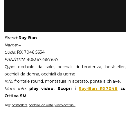
Brand:
Ray-Ban
Name:
–
Code:
RX 7046 5634
EAN/GTIN:
8053672357837
Type:
occhiale da sole, occhiali di tendenza, bestseller,
occhiali da donna, occhiali da uomo,
Info:
frontale round, montatura in acetato, ponte a chiave,
More info:
play video, Scopri i
Ray-Ban RX7046
su
Ottica SM
Tag:
bestsellers
,
occhiali da vista
,
video occhiali