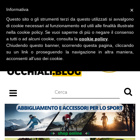
BLOG SU OCCHIALI DA SOLE E OCCHIALI DA VISTA
×
Informativa
domenica 09 agosto 2026
Questo sito o gli strumenti terzi da questo utilizzati si avvalgono
di cookie necessari al funzionamento ed utili alle finalità illustrate
nella cookie policy. Se vuoi saperne di più o negare il consenso
a tutti o ad alcuni cookie, consulta la
cookie policy
.
Chiudendo questo banner, scorrendo questa pagina, cliccando
su un link o proseguendo la navigazione in altra maniera,
acconsenti all’uso dei cookie.