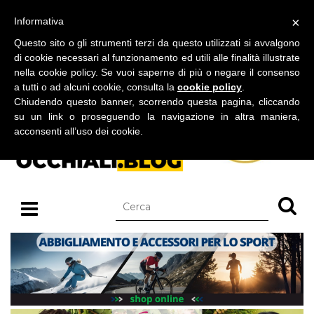
BLOG SU OCCHIALI DA SOLE E OCCHIALI DA VISTA
×
Informativa
lunedì 10 agosto 2026
Questo sito o gli strumenti terzi da questo utilizzati si avvalgono
di cookie necessari al funzionamento ed utili alle finalità illustrate
nella cookie policy. Se vuoi saperne di più o negare il consenso
a tutti o ad alcuni cookie, consulta la
cookie policy
.
Chiudendo questo banner, scorrendo questa pagina, cliccando
su un link o proseguendo la navigazione in altra maniera,
acconsenti all’uso dei cookie.