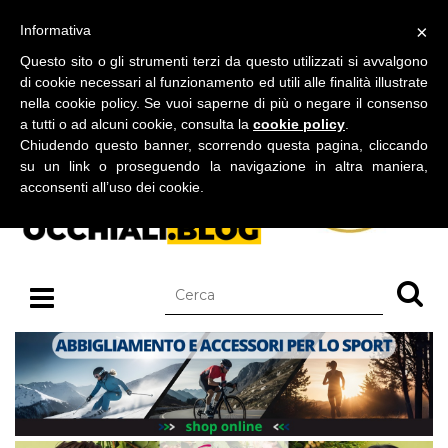
BLOG SU OCCHIALI DA SOLE E OCCHIALI DA VISTA
×
Informativa
domenica 09 agosto 2026
Questo sito o gli strumenti terzi da questo utilizzati si avvalgono
di cookie necessari al funzionamento ed utili alle finalità illustrate
nella cookie policy. Se vuoi saperne di più o negare il consenso
a tutti o ad alcuni cookie, consulta la
cookie policy
.
Chiudendo questo banner, scorrendo questa pagina, cliccando
su un link o proseguendo la navigazione in altra maniera,
acconsenti all’uso dei cookie.