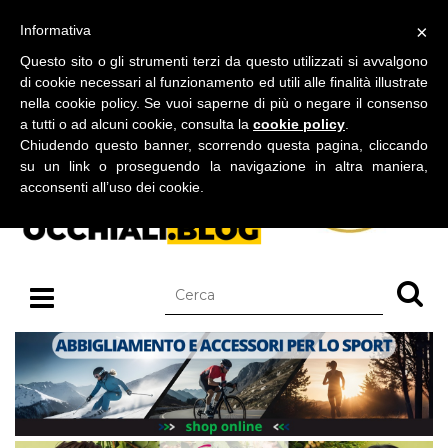
BLOG SU OCCHIALI DA SOLE E OCCHIALI DA VISTA
×
Informativa
venerdì 07 agosto 2026
Questo sito o gli strumenti terzi da questo utilizzati si avvalgono
di cookie necessari al funzionamento ed utili alle finalità illustrate
nella cookie policy. Se vuoi saperne di più o negare il consenso
a tutti o ad alcuni cookie, consulta la
cookie policy
.
Chiudendo questo banner, scorrendo questa pagina, cliccando
su un link o proseguendo la navigazione in altra maniera,
acconsenti all’uso dei cookie.