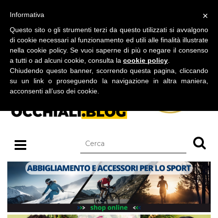
BLOG SU OCCHIALI DA SOLE E OCCHIALI DA VISTA
×
Informativa
sabato 08 agosto 2026
Questo sito o gli strumenti terzi da questo utilizzati si avvalgono
di cookie necessari al funzionamento ed utili alle finalità illustrate
nella cookie policy. Se vuoi saperne di più o negare il consenso
a tutti o ad alcuni cookie, consulta la
cookie policy
.
Chiudendo questo banner, scorrendo questa pagina, cliccando
su un link o proseguendo la navigazione in altra maniera,
acconsenti all’uso dei cookie.