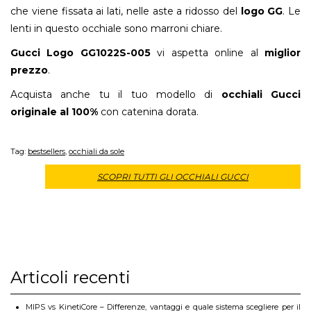
che viene fissata ai lati, nelle aste a ridosso del
logo GG
. Le
lenti in questo occhiale sono marroni chiare.
Gucci Logo GG1022S-005
vi aspetta online al
miglior
prezzo
.
Acquista anche tu il tuo modello di
occhiali Gucci
originale al 100%
con catenina dorata.
Tag:
bestsellers
,
occhiali da sole
SCOPRI TUTTI GLI OCCHIALI GUCCI
Articoli recenti
MIPS vs KinetiCore – Differenze, vantaggi e quale sistema scegliere per il