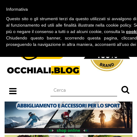
BLOG SU OCCHIALI DA SOLE E OCCHIALI DA VISTA
Informativa
domenica 09 agosto 2026
Questo sito o gli strumenti terzi da questo utilizzati si avvalgono d
al funzionamento ed utili alle finalità illustrate nella cookie policy.
più o negare il consenso a tutti o ad alcuni cookie, consulta la
cooki
Chiudendo questo banner, scorrendo questa pagina, cliccan
proseguendo la navigazione in altra maniera, acconsenti all’uso dei