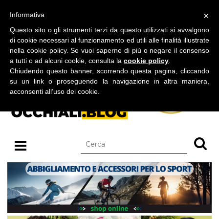
BLOG SU OCCHIALI DA SOLE E OCCHIALI DA VISTA
×
Informativa
giovedì 06 agosto 2026
Questo sito o gli strumenti terzi da questo utilizzati si avvalgono
di cookie necessari al funzionamento ed utili alle finalità illustrate
nella cookie policy. Se vuoi saperne di più o negare il consenso
a tutti o ad alcuni cookie, consulta la
cookie policy
.
Chiudendo questo banner, scorrendo questa pagina, cliccando
su un link o proseguendo la navigazione in altra maniera,
acconsenti all’uso dei cookie.