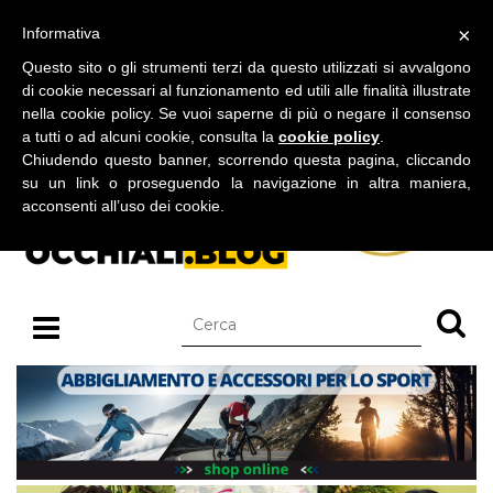
BLOG SU OCCHIALI DA SOLE E OCCHIALI DA VISTA
×
Informativa
giovedì 06 agosto 2026
Questo sito o gli strumenti terzi da questo utilizzati si avvalgono
di cookie necessari al funzionamento ed utili alle finalità illustrate
nella cookie policy. Se vuoi saperne di più o negare il consenso
a tutti o ad alcuni cookie, consulta la
cookie policy
.
Chiudendo questo banner, scorrendo questa pagina, cliccando
su un link o proseguendo la navigazione in altra maniera,
acconsenti all’uso dei cookie.