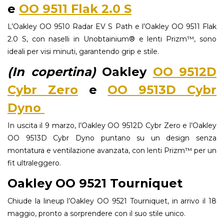
e
OO 9511 Flak 2.0 S
L’Oakley OO 9510 Radar EV S Path e l’Oakley OO 9511 Flak
2.0 S, con naselli in Unobtainium® e lenti Prizm™, sono
ideali per visi minuti, garantendo grip e stile.
(In copertina)
Oakley
OO 9512D
Cybr Zero
e
OO 9513D Cybr
Dyno
In uscita il 9 marzo, l’Oakley OO 9512D Cybr Zero e l’Oakley
OO 9513D Cybr Dyno puntano su un design senza
montatura e ventilazione avanzata, con lenti Prizm™ per un
fit ultraleggero.
Oakley OO 9521 Tourniquet
Chiude la lineup l’Oakley OO 9521 Tourniquet, in arrivo il 18
maggio, pronto a sorprendere con il suo stile unico.