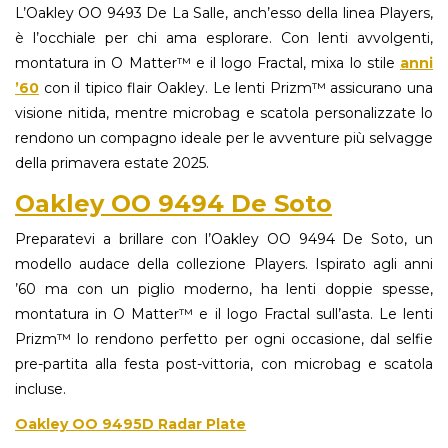
L’Oakley OO 9493 De La Salle, anch’esso della linea Players,
è l’occhiale per chi ama esplorare. Con lenti avvolgenti,
montatura in O Matter™ e il logo Fractal, mixa lo stile
anni
’60
con il tipico flair Oakley. Le lenti Prizm™ assicurano una
visione nitida, mentre microbag e scatola personalizzate lo
rendono un compagno ideale per le avventure più selvagge
della primavera estate 2025.
Oakley OO 9494 De Soto
Preparatevi a brillare con l’Oakley OO 9494 De Soto, un
modello audace della collezione Players. Ispirato agli anni
’60 ma con un piglio moderno, ha lenti doppie spesse,
montatura in O Matter™ e il logo Fractal sull’asta. Le lenti
Prizm™ lo rendono perfetto per ogni occasione, dal selfie
pre-partita alla festa post-vittoria, con microbag e scatola
incluse.
Oakley OO 9495D Radar Plate