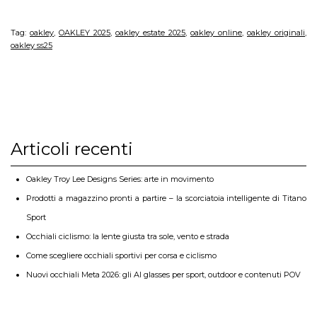
Tag:
oakley
,
OAKLEY 2025
,
oakley estate 2025
,
oakley online
,
oakley originali
,
oakley ss25
Articoli recenti
Oakley Troy Lee Designs Series: arte in movimento
Prodotti a magazzino pronti a partire – la scorciatoia intelligente di Titano
Sport
Occhiali ciclismo: la lente giusta tra sole, vento e strada
Come scegliere occhiali sportivi per corsa e ciclismo
Nuovi occhiali Meta 2026: gli AI glasses per sport, outdoor e contenuti POV