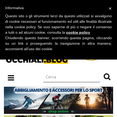
BLOG SU OCCHIALI DA SOLE E OCCHIALI DA VISTA
×
Informativa
giovedì 06 agosto 2026
Questo sito o gli strumenti terzi da questo utilizzati si avvalgono
di cookie necessari al funzionamento ed utili alle finalità illustrate
nella cookie policy. Se vuoi saperne di più o negare il consenso
a tutti o ad alcuni cookie, consulta la
cookie policy
.
Chiudendo questo banner, scorrendo questa pagina, cliccando
su un link o proseguendo la navigazione in altra maniera,
acconsenti all’uso dei cookie.