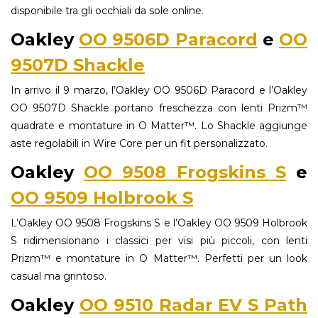
disponibile tra gli occhiali da sole online.
Oakley
OO 9506D Paracord
e
OO
9507D Shackle
In arrivo il 9 marzo, l’Oakley OO 9506D Paracord e l’Oakley
OO 9507D Shackle portano freschezza con lenti Prizm™
quadrate e montature in O Matter™. Lo Shackle aggiunge
aste regolabili in Wire Core per un fit personalizzato.
Oakley
OO 9508 Frogskins S
e
OO 9509 Holbrook S
L’Oakley OO 9508 Frogskins S e l’Oakley OO 9509 Holbrook
S ridimensionano i classici per visi più piccoli, con lenti
Prizm™ e montature in O Matter™. Perfetti per un look
casual ma grintoso.
Oakley
OO 9510 Radar EV S Path