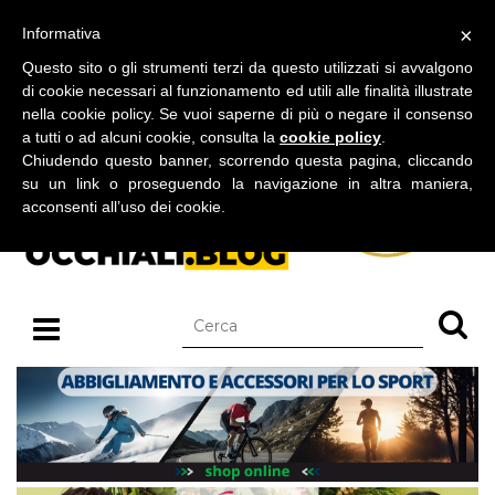
BLOG SU OCCHIALI DA SOLE E OCCHIALI DA VISTA
×
Informativa
lunedì 10 agosto 2026
Questo sito o gli strumenti terzi da questo utilizzati si avvalgono
di cookie necessari al funzionamento ed utili alle finalità illustrate
nella cookie policy. Se vuoi saperne di più o negare il consenso
a tutti o ad alcuni cookie, consulta la
cookie policy
.
Chiudendo questo banner, scorrendo questa pagina, cliccando
su un link o proseguendo la navigazione in altra maniera,
acconsenti all’uso dei cookie.