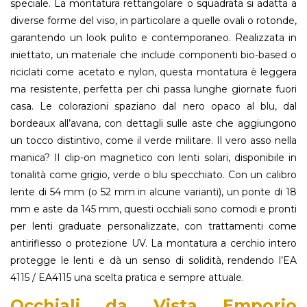
speciale. La montatura rettangolare o squadrata si adatta a
diverse forme del viso, in particolare a quelle ovali o rotonde,
garantendo un look pulito e contemporaneo. Realizzata in
iniettato, un materiale che include componenti bio-based o
riciclati come acetato e nylon, questa montatura è leggera
ma resistente, perfetta per chi passa lunghe giornate fuori
casa. Le colorazioni spaziano dal nero opaco al blu, dal
bordeaux all’avana, con dettagli sulle aste che aggiungono
un tocco distintivo, come il verde militare. Il vero asso nella
manica? Il clip-on magnetico con lenti solari, disponibile in
tonalità come grigio, verde o blu specchiato. Con un calibro
lente di 54 mm (o 52 mm in alcune varianti), un ponte di 18
mm e aste da 145 mm, questi occhiali sono comodi e pronti
per lenti graduate personalizzate, con trattamenti come
antiriflesso o protezione UV. La montatura a cerchio intero
protegge le lenti e dà un senso di solidità, rendendo l’EA
4115 / EA4115 una scelta pratica e sempre attuale.
Occhiali da Vista Emporio