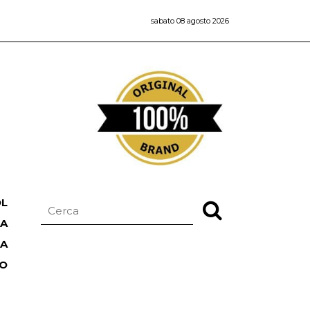
sabato 08 agosto 2026
OL
NA
TA
RO